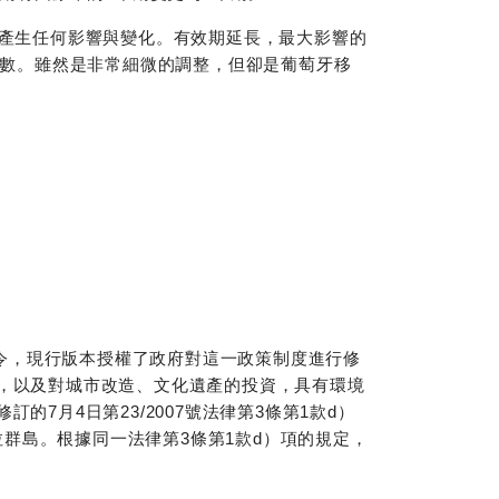
會產生任何影響與變化。有效期延長，最大影響的
次數。雖然是非常細微的調整，但卻是葡萄牙移
預算法令，現行版本授權了政府對這一政策制度進行修
，以及對城市改造、文化遺產的投資，具有環境
7月4日第23/2007號法律第3條第1款d）
拉群島。根據同一法律第3條第1款d）項的規定，