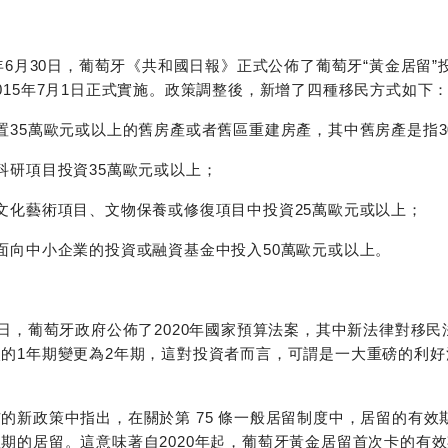
5年6月30日，葡萄牙《共和國日報》正式公佈了葡萄牙“黃金居留
015年7月1日正式實施。政策調整後，新增了四種移民方式如下
置35萬歐元或以上的舊房產或者舊區重建房產，其中舊房產是指3
科研項目投資35萬歐元或以上；
文化藝術項目、文物保養或修復項目中投資25萬歐元或以上；
面向中小企業的投資或融資基金中投入50萬歐元或以上。
1日，葡萄牙政府公佈了2020年國家預算法案，其中新法律對移
的1年期變更為2年期，這對投資者而言，可謂是一大重磅的利好
的新政策中指出，在關於第 75 條一般居留制度中，居留的有
期的居留。這意味著自2020年起，葡萄牙黃金居留首次卡的有效