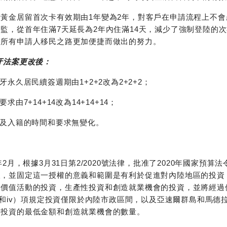
牙黃金居留首次卡有效期由1年變為2年，對客戶在申請流程上不
監，從首年住滿7天延長為2年內住滿14天，減少了強制登陸的
為所有申請人移民之路更加便捷而做出的努力。
牙法案更改後：
萄牙永久居民續簽週期由1+2+2改為2+2+2；
要求由7+14+14改為14+14+14；
居及入籍的時間和要求無變化。
1年2月，根據3月31日第2/2020號法律，批准了2020年國家
查，並固定這一授權的意義和範圍是有利於促進對內陸地區的投資
價值活動的投資，生產性投資和創造就業機會的投資，並將經過修訂的
i）和iv）項規定投資僅限於內陸市政區間，以及亞速爾群島和馬德
了投資的最低金額和創造就業機會的數量。