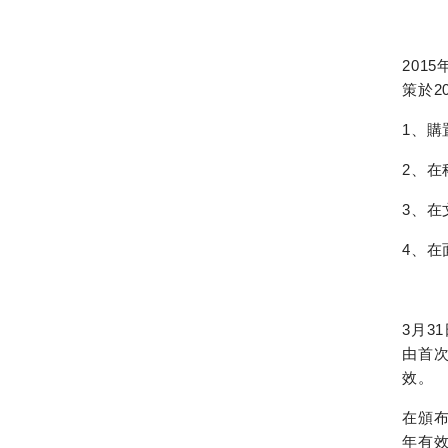
201
策於2
1、購
2、在
3、在
4、在
3月3
由首次
效。
在頒布
年有效