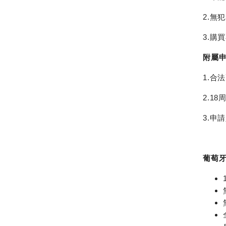
2.無
3.購
附屬
1.合
2.1
3.申
葡萄