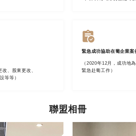
緊急成功協助在葡企業案
（2020年12月，成功
更改、股東更改、
緊急赴葡工作）
設等等）
聯盟相冊