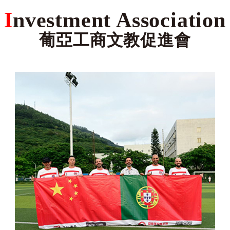
I
nvestment Association
葡亞工商文教促進會