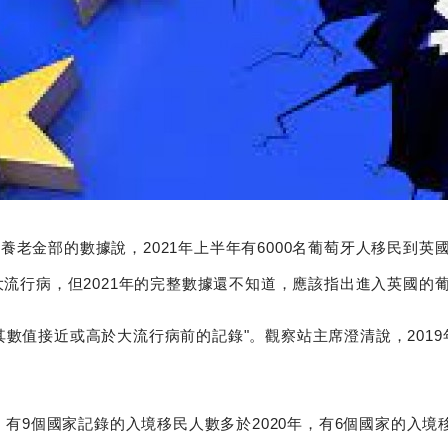
老金部的數據說，2021年上半年有6000名葡萄牙人移民到英國
流行病，但2021年的完整數據還不知道，應該指出進入英國的葡萄牙
數值接近或高於大流行病前的記錄"。觀察站主席澄清說，2019年
，有9個國家記錄的入境移民人數多於2020年，有6個國家的入境