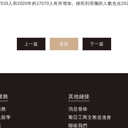
2533人和2020年的17070人有所增加。移民到荷蘭的人數也在20
上一篇
返回
下一篇
業務
其他鏈接
業務
消息發佈
及留學
葡亞工商文教促進會
業
聯絡我們