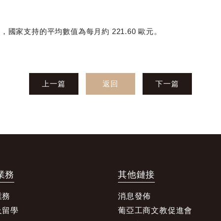
家支持的平均數值為每月約 221.60 歐元。
上一篇
返回
下一篇
業務
其他鏈接
業務
消息發佈
及留學
葡亞工商文教促進會